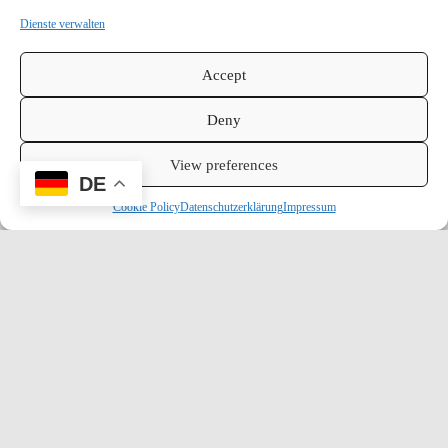
Dienste verwalten
Accept
Deny
View preferences
DE
Cookie Policy
Datenschutzerklärung
Impressum
Miete unser exklusives Resort auf La Palma und biete
deiner Community ein unvergessliches Erlebnis –
Training, Erholung und Natur an einem Ort.
FOLGE UNS:
NAVIGATION